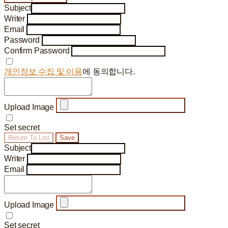
Subject
Writer
Email
Password
Confirm Password
개인정보 수집 및 이용
에 동의합니다.
Upload Image
Set secret
Return To List
Save
Subject
Writer
Email
Upload Image
Set secret