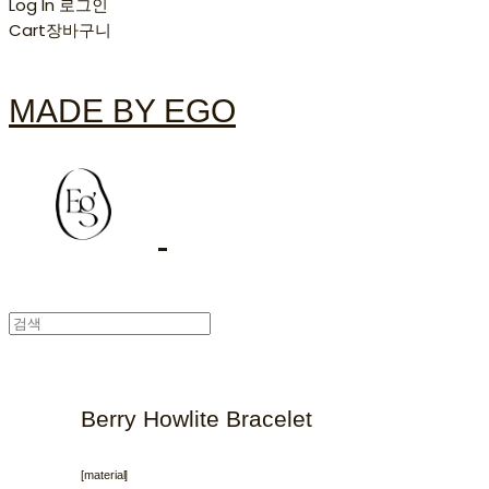
Log In
로그인
Cart
장바구니
MADE BY EGO
Berry Howlite Bracelet
[material]