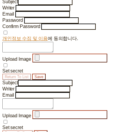
Subject
Writer
Email
Password
Confirm Password
개인정보 수집 및 이용
에 동의합니다.
Upload Image
Set secret
Return To List
Save
Subject
Writer
Email
Upload Image
Set secret